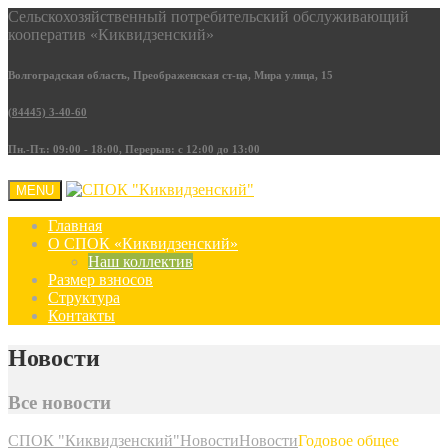
Сельскохозяйственный потребительский обслуживающий
кооператив «Киквидзенский»
Волгоградская область, Преображенская ст-ца, Мира улица, 15
(84445) 3-40-60
Пн.-Пт.: 09:00 - 18:00, Перерыв: с 12:00 до 13:00
MENU
Главная
О СПОК «Киквидзенский»
Наш коллектив
Размер взносов
Структура
Контакты
Новости
Все новости
СПОК "Киквидзенский"
Новости
Новости
Годовое общее