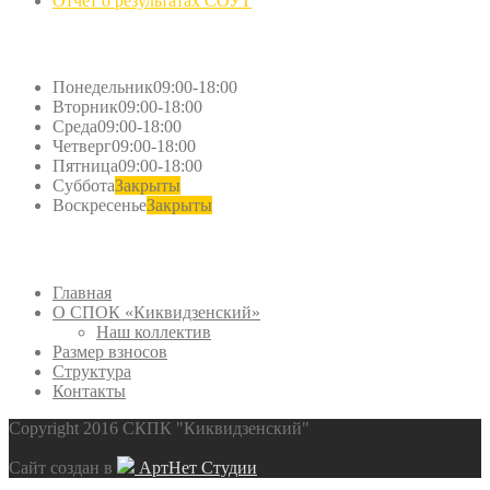
Отчет о результатах СОУТ
Часы
работы
Понедельник
09:00-18:00
Вторник
09:00-18:00
Среда
09:00-18:00
Четверг
09:00-18:00
Пятница
09:00-18:00
Суббота
Закрыты
Воскресенье
Закрыты
Меню
Главная
О СПОК «Киквидзенский»
Наш коллектив
Размер взносов
Структура
Контакты
Copyright 2016 СКПК "Киквидзенский"
Сайт создан в
АртНет Студии